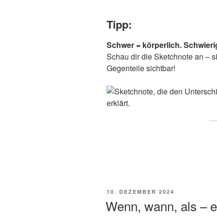
Tipp:
Schwer = körperlich.
Schwierig
Schau dir die Sketchnote an – s
Gegenteile sichtbar!
VERÖFFENTLICHT
10. DEZEMBER 2024
AM
Wenn, wann, als – en