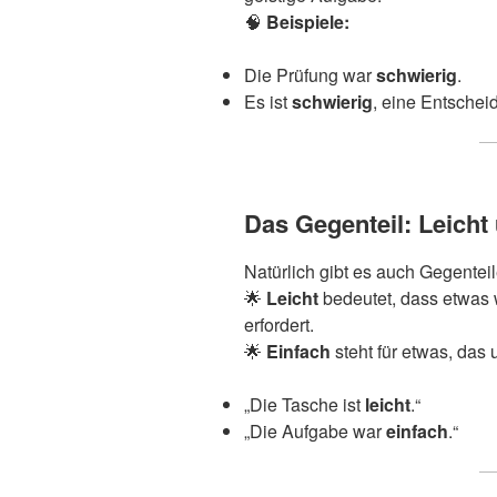
🧠
Beispiele:
Die Prüfung war
schwierig
.
Es ist
schwierig
, eine Entscheid
Das Gegenteil: Leicht
Natürlich gibt es auch Gegenteil
🌟
Leicht
bedeutet, dass etwas 
erfordert.
🌟
Einfach
steht für etwas, das u
„Die Tasche ist
leicht
.“
„Die Aufgabe war
einfach
.“