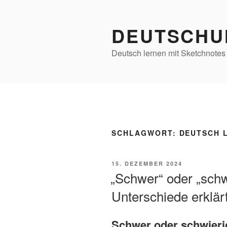
Zum
Inhalt
DEUTSCHU
springen
Deutsch lernen mit Sketchnotes
SCHLAGWORT:
DEUTSCH 
VERÖFFENTLICHT
15. DEZEMBER 2024
AM
„Schwer“ oder „schw
Unterschiede erklär
Schwer oder schwieri