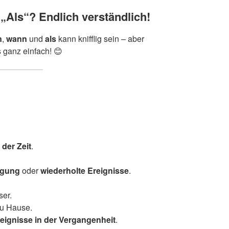
„Als“? Endlich verständlich!
n
,
wann
und
als
kann knifflig sein – aber
s ganz einfach! 😊
der Zeit
.
ngung
oder
wiederholte Ereignisse
.
ser.
zu Hause.
eignisse in der Vergangenheit
.