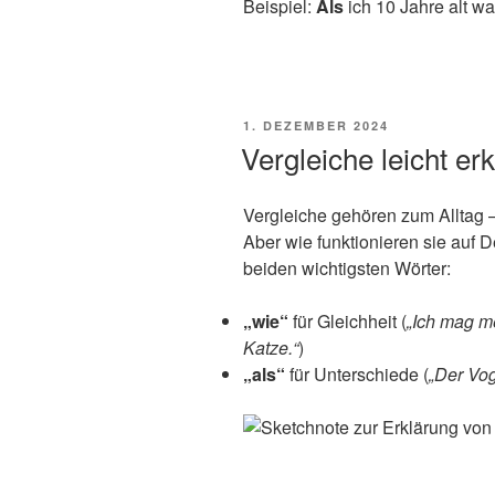
Beispiel:
Als
ich 10 Jahre alt w
VERÖFFENTLICHT
1. DEZEMBER 2024
AM
Vergleiche leicht erk
Vergleiche gehören zum Alltag 
Aber wie funktionieren sie auf D
beiden wichtigsten Wörter:
„wie“
für Gleichheit (
„Ich mag m
Katze.“
)
„als“
für Unterschiede (
„Der Voge