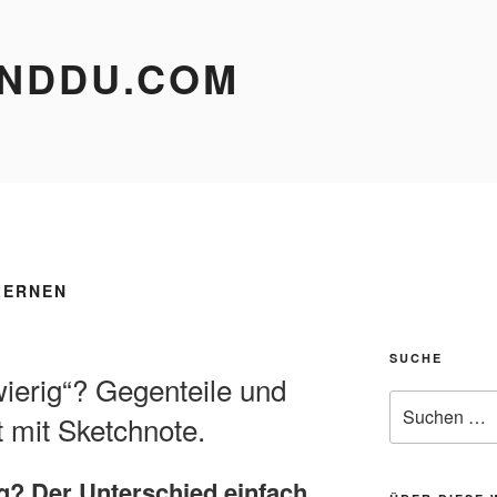
NDDU.COM
LERNEN
SUCHE
ierig“? Gegenteile und
Suche
t mit Sketchnote.
nach:
g? Der Unterschied einfach